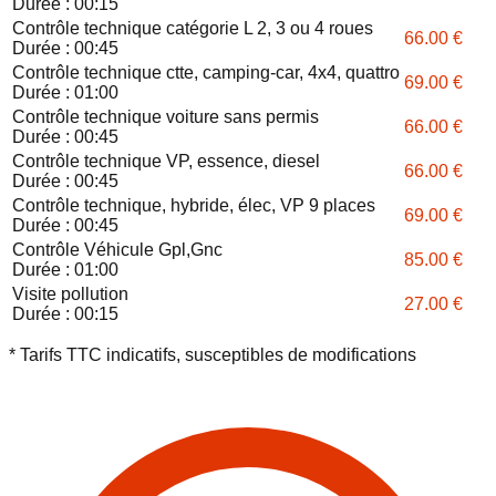
Durée :
00:15
Contrôle technique catégorie L 2, 3 ou 4 roues
66.00
€
Durée :
00:45
Contrôle technique ctte, camping-car, 4x4, quattro
69.00
€
Durée :
01:00
Contrôle technique voiture sans permis
66.00
€
Durée :
00:45
Contrôle technique VP, essence, diesel
66.00
€
Durée :
00:45
Contrôle technique, hybride, élec, VP 9 places
69.00
€
Durée :
00:45
Contrôle Véhicule Gpl,Gnc
85.00
€
Durée :
01:00
Visite pollution
27.00
€
Durée :
00:15
* Tarifs TTC indicatifs, susceptibles de modifications